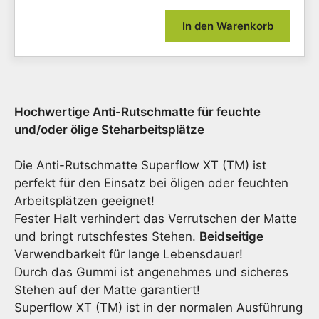
Rutsc
Gumm
In den Warenkorb
Super
XT
(TM),
2
Varia
Hochwertige Anti-Rutschmatte für feuchte
extre
ruts
und/oder ölige Steharbeitsplätze
(R13)
Meng
Die Anti-Rutschmatte Superflow XT (TM) ist
perfekt für den Einsatz bei öligen oder feuchten
Arbeitsplätzen geeignet!
Fester Halt verhindert das Verrutschen der Matte
und bringt rutschfestes Stehen.
Beidseitige
Verwendbarkeit für lange Lebensdauer!
Durch das Gummi ist angenehmes und sicheres
Stehen auf der Matte garantiert!
Superflow XT (TM) ist in der normalen Ausführung