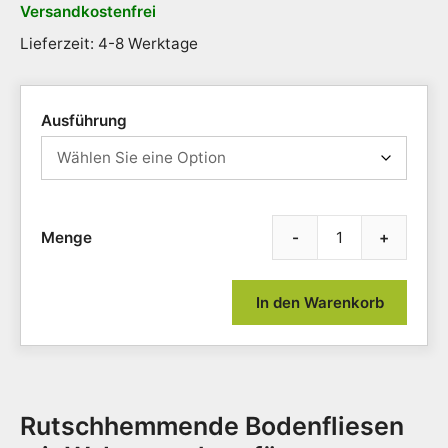
Versandkostenfrei
Lieferzeit: 4-8 Werktage
Ausführung
-
+
Boden
Cushi
Ease,
In den Warenkorb
bei
Nässe
4
Ausfü
Meng
Rutschhemmende Bodenfliesen