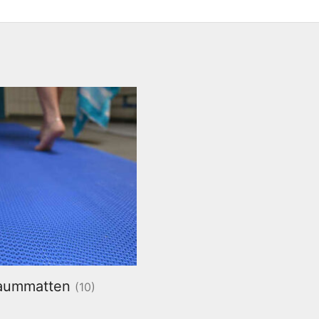
aummatten
(10)