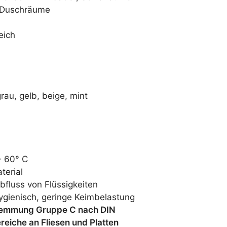
d Duschräume
eich
grau, gelb, beige, mint
+ 60° C
terial
bfluss von Flüssigkeiten
ygienisch, geringe Keimbelastung
emmung Gruppe C nach DIN
reiche an Fliesen und Platten