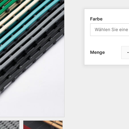
Farbe
-
Bodenrost
Universal,
6
Breiten,
8
Farben
Menge