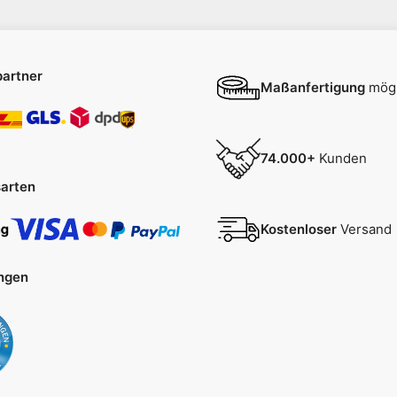
artner
Maßanfertigung
mögl
74.000+
Kunden
arten
Kostenloser
Versand
ngen