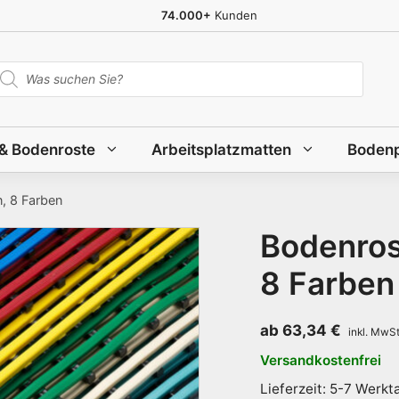
74.000+
Kunden
roducts
earch
 & Bodenroste
Arbeitsplatzmatten
Bodenp
n, 8 Farben
Bodenrost
8 Farben
ab
63,34
€
Versandkostenfrei
Lieferzeit: 5-7 Werkt