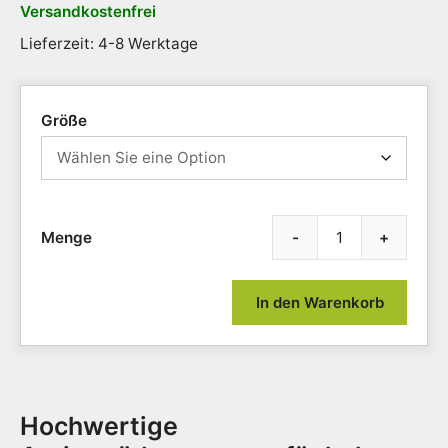
Versandkostenfrei
Lieferzeit: 4-8 Werktage
Größe
-
+
Gumm
Heav
Duty
In den Warenkorb
Safet
Stan
Nitril
(TM)
Meng
Hochwertige