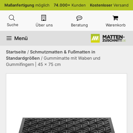
Zum
Maßanfertigung
möglich
74.000+
Kunden
Kostenloser
Versand
Inhalt
springen
Über uns
Beratung
Warenkorb
Menü
Startseite
/
Schmutzmatten & Fußmatten in
Standardgrößen
/ Gummimatte mit Waben und
Gummifingern | 45 x 75 cm