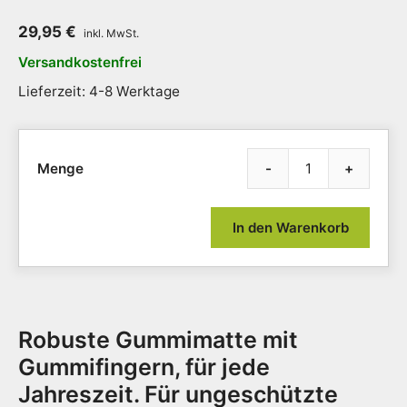
29,95
€
Versandkostenfrei
Lieferzeit: 4-8 Werktage
-
+
Gumm
mit
Wabe
In den Warenkorb
und
Gummi
|
45
x
Robuste Gummimatte mit
75
cm
Gummifingern, für jede
Meng
Jahreszeit. Für ungeschützte