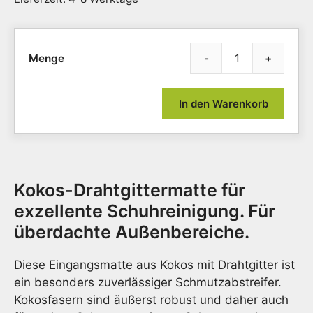
-
+
Kokos
Draht
Gitter
In den Warenkorb
halbr
extra
dick
40
x
Kokos-Drahtgittermatte für
60
cm
exzellente Schuhreinigung. Für
Meng
überdachte Außenbereiche.
Diese Eingangsmatte aus Kokos mit Drahtgitter ist
ein besonders zuverlässiger Schmutzabstreifer.
Kokosfasern sind äußerst robust und daher auch