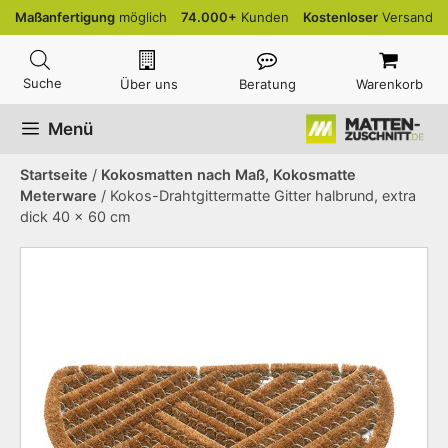
Zum
Maßanfertigung
möglich
74.000+
Kunden
Kostenloser
Versand
Inhalt
springen
Über uns
Beratung
Warenkorb
Menü
Startseite
/
Kokosmatten nach Maß, Kokosmatte
Meterware
/ Kokos-Drahtgittermatte Gitter halbrund, extra
dick 40 x 60 cm