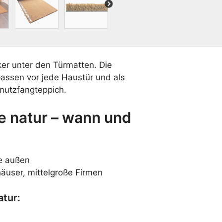
80,
Next
100,
120
oder
200
cm
ker unter den Türmatten. Die
breit
assen vor jede Haustür und als
|
30
mutzfangteppich.
mm
dick
e natur – wann und
|
Meterware
Menge
e außen
häuser, mittelgroße Firmen
tur: