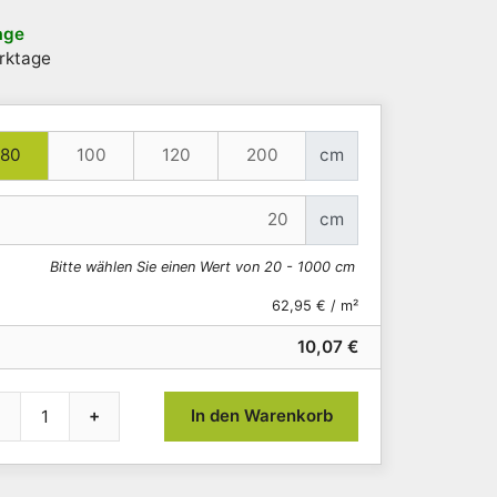
age
rktage
80
100
120
200
cm
cm
Bitte wählen Sie einen Wert von 20 - 1000 cm
62,95 € / m²
10,07 €
+
In den Warenkorb