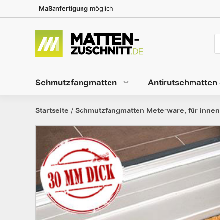
Zum
Maßanfertigung
möglich
Inhalt
springen
P
s
Schmutzfangmatten
Antirutschmatten
Startseite
/
Schmutzfangmatten Meterware, für innen