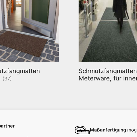
tzfangmatten
Schmutzfangmatten
n
Meterware, für inn
(37)
artner
Maßanfertigung
mögl