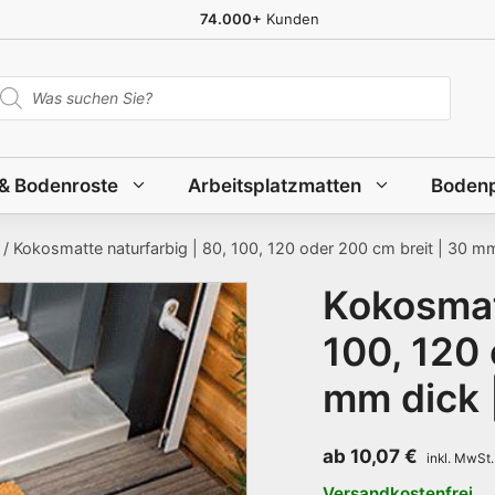
74.000+
Kunden
roducts
earch
 & Bodenroste
Arbeitsplatzmatten
Bodenp
/ Kokosmatte naturfarbig | 80, 100, 120 oder 200 cm breit | 30 m
Kokosmatt
100, 120 
mm dick 
ab
10,07
€
Versandkostenfrei