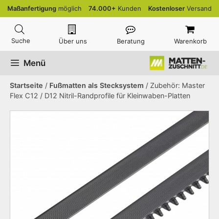
Zum
Maßanfertigung
möglich
74.000+
Kunden
Kostenloser
Versand
Inhalt
springen
Über uns
Beratung
Warenkorb
Menü
Startseite
/
Fußmatten als Stecksystem
/ Zubehör: Master
Flex C12 / D12 Nitril-Randprofile für Kleinwaben-Platten