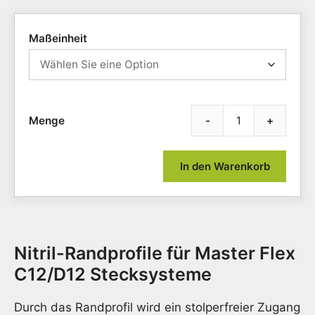
Maßeinheit
-
+
Zubeh
Mast
Flex
In den Warenkorb
C12
/
D12
Nitril-
Randp
Nitril-Randprofile für Master Flex
für
Klein
C12/D12 Stecksysteme
Platt
Meng
Durch das Randprofil wird ein stolperfreier Zugang