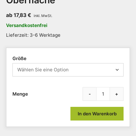
Oberfläche
ab
17,83
€
Versandkostenfrei
Lieferzeit: 3-6 Werktage
Größe
-
+
PVC-
Steck
Antir
In den Warenkorb
Diam
Flex
Lok