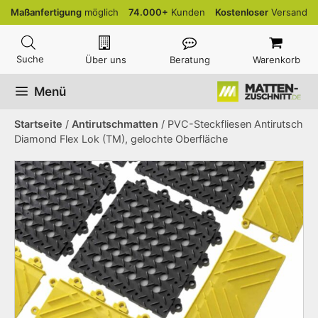
Zum
Maßanfertigung
möglich
74.000+
Kunden
Kostenloser
Versand
Inhalt
springen
Über uns
Beratung
Warenkorb
Menü
Startseite
/
Antirutschmatten
/ PVC-Steckfliesen Antirutsch
Diamond Flex Lok (TM), gelochte Oberfläche