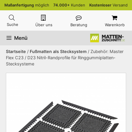
Zum
Maßanfertigung
möglich
74.000+
Kunden
Kostenloser
Versand
Inhalt
springen
Über uns
Beratung
Warenkorb
Menü
Startseite
/
Fußmatten als Stecksystem
/ Zubehör: Master
Flex C23 / D23 Nitril-Randprofile für Ringgummiplatten-
Stecksysteme