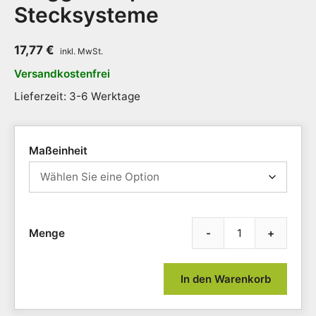
Stecksysteme
17,77
€
Versandkostenfrei
Lieferzeit: 3-6 Werktage
Maßeinheit
-
+
Zubeh
Mast
Flex
In den Warenkorb
C23
/