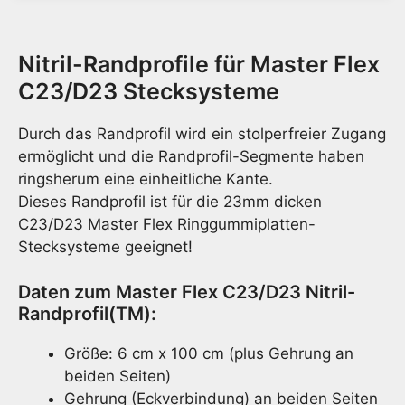
D23
Nitril-
Randp
Nitril-Randprofile für Master Flex
für
Ringg
C23/D23 Stecksysteme
Stec
Meng
Durch das Randprofil wird ein stolperfreier Zugang
ermöglicht und die Randprofil-Segmente haben
ringsherum eine einheitliche Kante.
Dieses Randprofil ist für die 23mm dicken
C23/D23 Master Flex Ringgummiplatten-
Stecksysteme geeignet!
Daten zum Master Flex C23/D23 Nitril-
Randprofil(TM):
Größe: 6 cm x 100 cm (plus Gehrung an
beiden Seiten)
Gehrung (Eckverbindung) an beiden Seiten